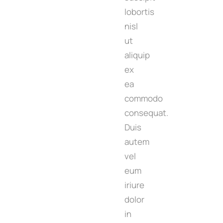
lobortis
nisl
ut
aliquip
ex
ea
commodo
consequat.
Duis
autem
vel
eum
iriure
dolor
in